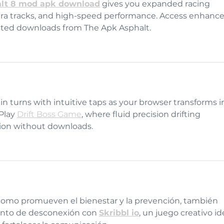
alt 8 mod apk download
 gives you expanded racing 
xtra tracks, and high-speed performance. Access enhance
usted downloads from The Apk Asphalt.
n turns with intuitive taps as your browser transforms i
Play 
Drift Boss Game
, where fluid precision drifting 
ion without downloads.
í como promueven el bienestar y la prevención, también 
nto de desconexión con 
Skribbl io
, un juego creativo id