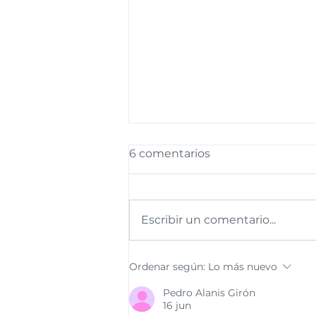
6 comentarios
Escribir un comentario...
No te Cuides a Medias en
Ordenar según:
Lo más nuevo
APSOT
Pedro Alanis Girón
16 jun