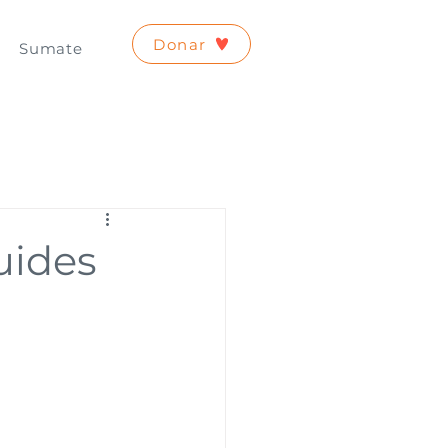
Donar
Sumate
uides