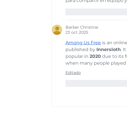
para compartir en equipo y
Me gusta
Reaccionar
Barber Christine
23 oct 2025
Among Us Free
 is an online
published by 
Innersloth
. I
popular in 
2020
 due to its
when many people played it
Editado
Me gusta
Reaccionar