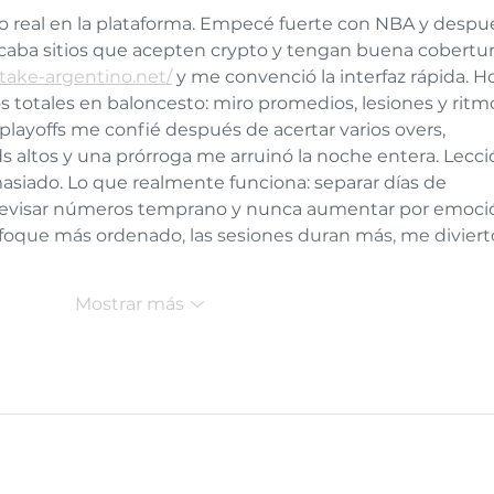
cán
do real en la plataforma. Empecé fuerte con NBA y despu
caba sitios que acepten crypto y tengan buena cobertur
stake-argentino.net/
 y me convenció la interfaz rápida. H
os totales en baloncesto: miro promedios, lesiones y ritm
playoffs me confié después de acertar varios overs, 
altos y una prórroga me arruinó la noche entera. Lecci
siado. Lo que realmente funciona: separar días de 
, revisar números temprano y nunca aumentar por emoci
oque más ordenado, las sesiones duran más, me diviert
Mostrar más