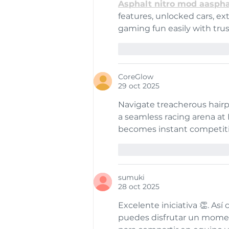
Asphalt nitro mod aasph
features, unlocked cars, e
gaming fun easily with tr
Me gusta
Reaccionar
CoreGlow
29 oct 2025
Navigate treacherous hairpi
a seamless racing arena at 
becomes instant competit
Me gusta
Reaccionar
sumuki
28 oct 2025
Excelente iniciativa 👏. As
puedes disfrutar un mome