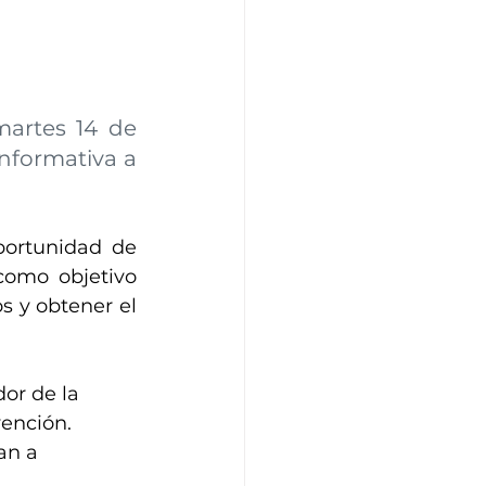
artes 14 de 
nformativa a 
portunidad de 
como objetivo 
 y obtener el 
or de la 
ención. 
an a 