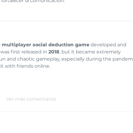
 fortalecer la comunicación.
 
multiplayer social deduction game
 developed and 
t was first released in 
2018
, but it became extremely 
 fun and chaotic gameplay, especially during the pandem
 with friends online.
Ver más comentarios