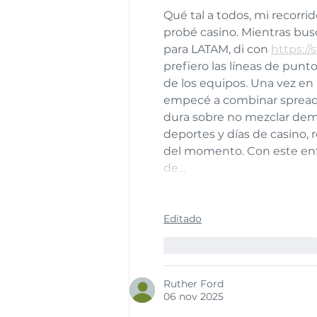
Qué tal a todos, mi recorri
probé casino. Mientras bus
para LATAM, di con 
https://
prefiero las líneas de punt
de los equipos. Una vez en 
empecé a combinar spreads 
dura sobre no mezclar dema
deportes y días de casino
del momento. Con este enf
de…
Editado
Me gusta
Reaccionar
Ruther Ford
06 nov 2025