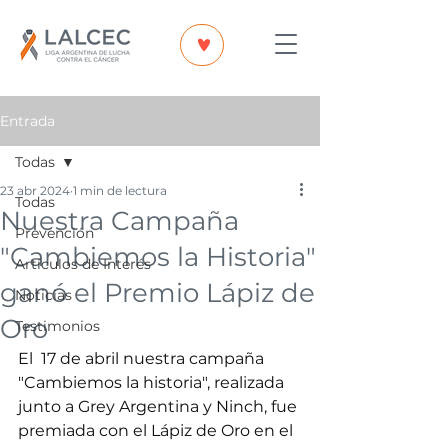
Entrada
Todas
23 abr 2024
1 min de lectura
Todas
Nuestra Campaña
Prevención
"Cambiemos la Historia"
Artículos de Interés
ganó el Premio Lápiz de
Noticias
Oro
Testimonios
El  17 de abril nuestra campaña 
"Cambiemos la historia", realizada  
junto a Grey Argentina y Ninch, fue 
premiada con el Lápiz de Oro en el 