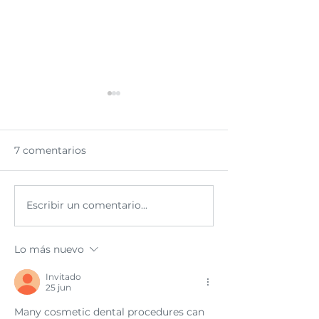
7 comentarios
Escribir un comentario...
El duelo y el cáncer:
Cómo hablar c
enfrentar las pérdidas
hijos sobre un
en el proceso de la
diagnóstico de
Lo más nuevo
enfermedad
Invitado
25 jun
Many cosmetic dental procedures can 