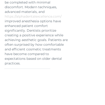
be completed with minimal 
discomfort. Modern techniques, 
advanced materials, and 
https://alphadentalexcellence.com/
improved anesthesia options have 
enhanced patient comfort 
significantly. Dentists prioritize 
creating a positive experience while 
achieving aesthetic goals. Patients are 
often surprised by how comfortable 
and efficient cosmetic treatments 
have become compared to 
expectations based on older dental 
practices.
Me gusta
Reaccionar
Invitado
23 jun
The growing interest in sustainable 
fashion has increased demand for 