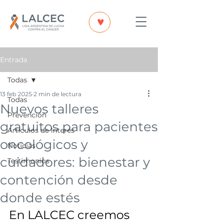
Entrada
Todas
13 feb 2025
2 min de lectura
Todas
Nuevos talleres
Prevención
gratuitos para pacientes
Artículos de Interés
oncológicos y
Noticias
cuidadores: bienestar y
Testimonios
contención desde
donde estés
En LALCEC creemos 