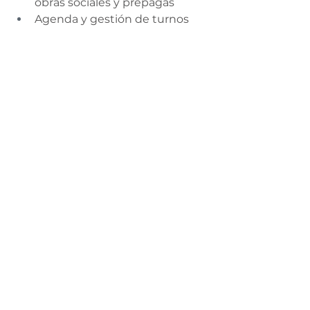
obras sociales y prepagas
Agenda y gestión de turnos
Historia clínica digital
Asistente de enfermería
Esterilización de materiales
Retiro de residuos patogénicos
Colposcopio, electro 
coagulador, dermatoscopio, 
tensiómetro
Asistencia en emergencias y 
traslados
Equipo DEA propio
Limpieza y mantenimiento
Espacio de guardado
Telefonía
Internet para médicos y 
pacientes
Office para médicos
Dispenser agua fría/ caliente, 