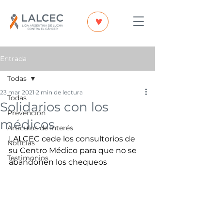
Entrada
Todas
23 mar 2021
2 min de lectura
Todas
Solidarios con los
Prevención
médicos
Artículos de Interés
LALCEC cede los consultorios de 
Noticias
su Centro Médico para que no se 
Testimonios
abandonen los chequeos