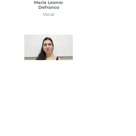
María Leonor
Defranco
Vocal
Tamara Dafne
Logullo
Miembro titular -
Organo de fiscalización