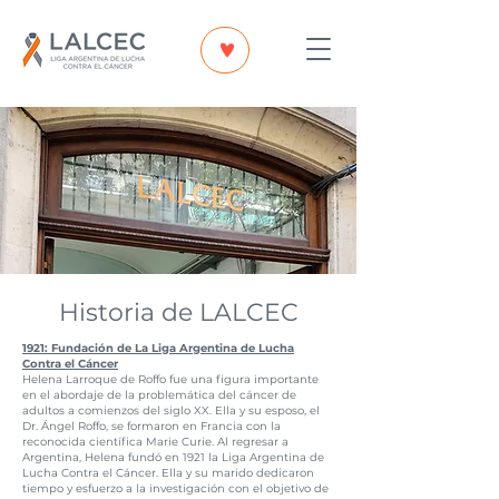
Historia de LALCEC
1921: Fundación de La Liga Argentina de Lucha
Contra el Cáncer
Helena Larroque de Roffo
fue una figura importante
en el abordaje de la problemática del cáncer de
adultos a comienzos del siglo XX. Ella y su esposo, el
Dr. Ángel Roffo, se formaron en Francia con la
reconocida científica Marie Curie. Al regresar a
Argentina, Helena fundó en 1921 la Liga Argentina de
Lucha Contra el Cáncer. Ella y su marido dedicaron
tiempo y esfuerzo a la investigación con el objetivo de