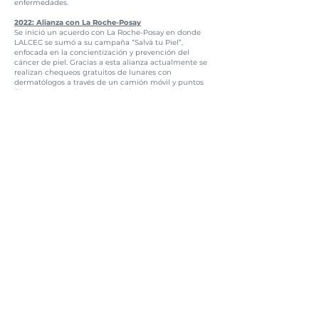
enfermedades.
2022: Alianza con La Roche-Posay
Se inició un acuerdo con La Roche-Posay en donde
LALCEC se sumó a su campaña “Salvá tu Piel”,
enfocada en la concientización y prevención del
cáncer de piel. Gracias a esta alianza actualmente se
realizan chequeos gratuitos de lunares con
dermatólogos a través de un camión móvil y puntos
fijos en centros de atención de la Red LALCEC.
2024:
Evento de concientización sobre el cáncer de
mama en el Palacio Barolo
En el mes mundial de Concientización sobre el
Cáncer de Mama, LALCEC formalizó una alianza con la
Fundación Los Amigos del Palacio Barolo organizando
en conjunto un evento de cierre de campaña donde
se convocó a celebridades, empresas y a la
comunidad.