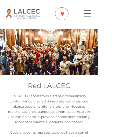
Red LALCEC
En LALCEC apostamos al trabajo federalizado,
conformando una red de representaciones, que
abarca todo el territorio argentino. Nuestras
representaciones, aunque autónomas, comparten
una misión común: prevención, concientización y
acompañamiento al paciente con cáncer.
Cada una de las representaciones trabaja con el