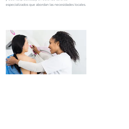
especializados que abordan las necesidades locales.
Alianza con Fundación Avon
Establecimos una colaboración estratégica con
Fundación Avon
para el desarrollo de mamografías
gratuitas en los centros de atención de las
representaciones de LALCEC.