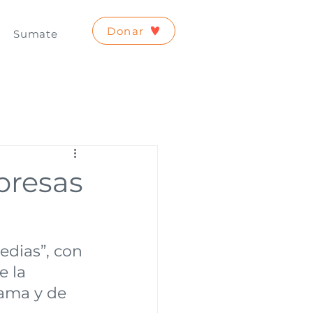
Donar
Sumate
presas
a
dias”, con 
 la 
ama y de 