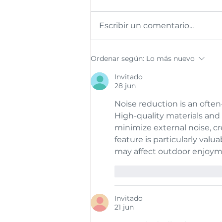
Escribir un comentario...
LALCEC lanza la campaña
Ordenar según:
Lo más nuevo
“No te cuides a medias”
para concientizar sobre la
Invitado
28 jun
prevención del cáncer de
mama y de próstata
Noise reduction is an often
High-quality materials and
minimize external noise, c
feature is particularly val
may affect outdoor enjoym
Me gusta
Reaccionar
Invitado
21 jun