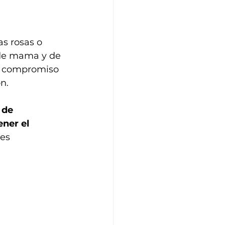
 
s rosas o 
 de mama y de 
e compromiso 
n. 
 de 
ner el 
es 