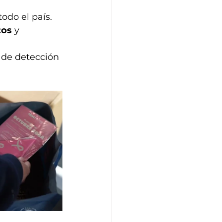
odo el país.
tos
 y 
 de detección 