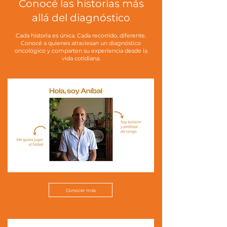
Conocé las historias más
allá del diagnóstico
Cada historia es única. Cada recorrido, diferente.
Conocé a quienes atraviesan un diagnóstico
oncológico y comparten su experiencia desde la
vida cotidiana.
Conocer más