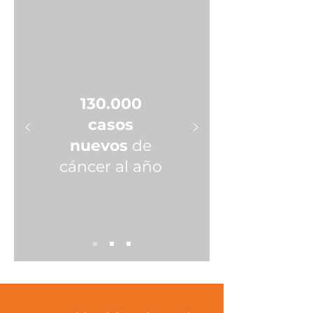
130.000
casos
nuevos
de
cáncer al año