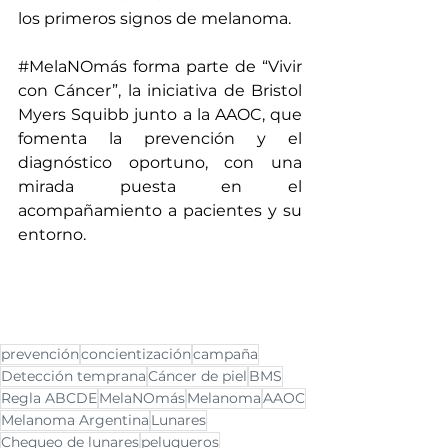
los primeros signos de melanoma.
#MelaNOmás
 forma parte de “Vivir 
con Cáncer”, la iniciativa de Bristol 
Myers Squibb junto a la AAOC, que 
fomenta la prevención y el 
diagnóstico oportuno, con una 
mirada puesta en el 
acompañamiento a pacientes y su 
entorno. 
prevención
concientización
campaña
Detección temprana
Cáncer de piel
BMS
Regla ABCDE
MelaNOmás
Melanoma
AAOC
Melanoma Argentina
Lunares
Chequeo de lunares
peluqueros