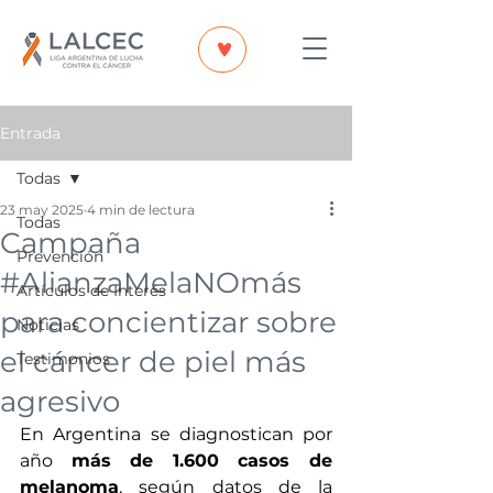
Entrada
Todas
23 may 2025
4 min de lectura
Todas
Campaña
Prevención
#AlianzaMelaNOmás
Artículos de Interés
para concientizar sobre
Noticias
el cáncer de piel más
Testimonios
agresivo
En Argentina se diagnostican por 
año 
más de 1.600 casos de 
melanoma
, según datos de la 