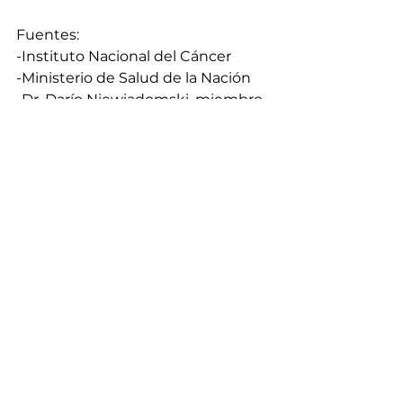
Fuentes: 
-Instituto Nacional del Cáncer 
-Ministerio de Salud de la Nación 
-Dr. Darío Niewiadomski, miembro 
de la Sociedad Argentina de 
Cancerología.
Ver todo
Entradas recientes