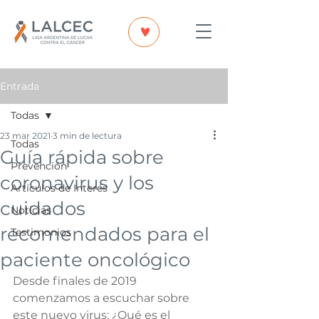
Entrada
Todas
23 mar 2021
3 min de lectura
Todas
Guía rápida sobre
Prevención
coronavirus y los
Artículos de Interés
cuidados
Noticias
recomendados para el
Testimonios
paciente oncológico
Desde finales de 2019 
comenzamos a escuchar sobre 
este nuevo virus: ¿Qué es el 