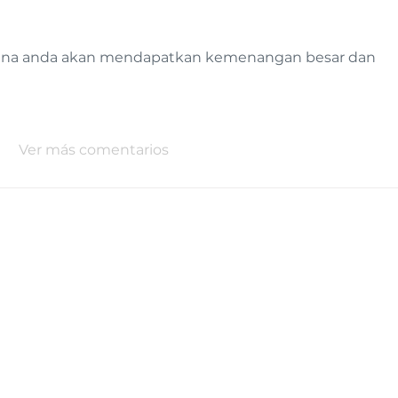
mana anda akan mendapatkan kemenangan besar dan 
Ver más comentarios
de Lucha Contra el Cáncer (LALCEC) es una
CON
ociedad civil creada el 22 de julio de 1921 por
Aráo