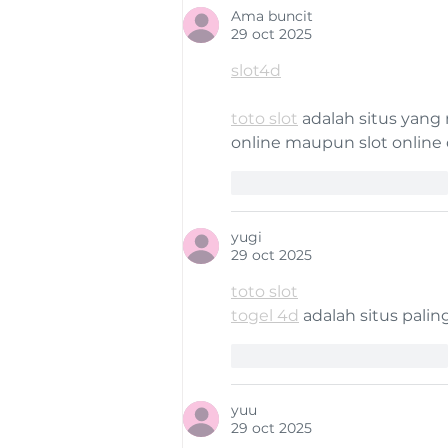
Ama buncit
29 oct 2025
slot4d
toto slot
 adalah situs yan
online maupun slot onlin
Me gusta
Reaccionar
yugi
29 oct 2025
toto slot
togel 4d
 adalah situs pal
Me gusta
Reaccionar
yuu
29 oct 2025