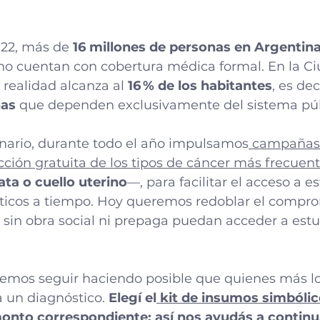
22, más de 
16 millones de personas en Argentin
no cuentan con cobertura médica formal. En la Ci
 realidad alcanza al 
16 % de los habitantes
, es dec
nas
 que dependen exclusivamente del sistema púb
enario, durante todo el año impulsamos
 campañas
ción gratuita de los tipos de cáncer más frecuent
ata o cuello uterino
—, para facilitar el acceso a es
icos a tiempo. Hoy queremos redoblar el comprom
sin obra social ni prepaga puedan acceder a estu
emos seguir haciendo posible que quienes más lo
 un diagnóstico. 
Elegí el
 kit de insumos simbólic
onto correspondiente: así nos ayudás a continu