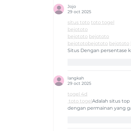
estudios de detección
Jojo
29 oct 2025
temprana
situs toto
toto togel
bejototo
bejototo
bejototo
bejototo
bejototo
bejototo
Situs Dengan persentase 
Me gusta
Reaccionar
langkah
29 oct 2025
togel 4d
 toto togel
Adalah situs top
dengan permainan yang g
Me gusta
Reaccionar