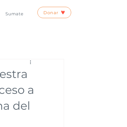
Donar
Sumate
estra
ceso a
na del