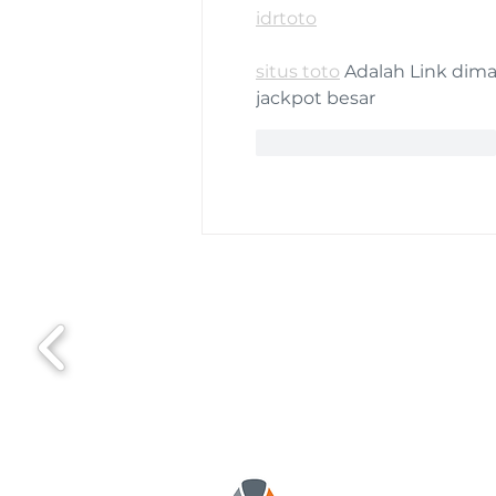
idrtoto
situs toto
 Adalah Link di
jackpot besar
Me gusta
Reaccionar
La Liga Argentina 
organización de la s