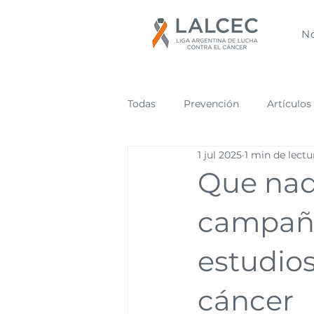
N
Todas
Prevención
Artículos
1 jul 2025
1 min de lectu
Que nad
campaña
estudio
cáncer