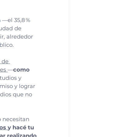
a
 —el 35,8 % 
udad de 
ir, alrededor 
lico.
 de 
es 
—
como 
tudios y 
iso y lograr 
dios que no 
 necesitan 
os 
y hacé tu 
ar realizando 