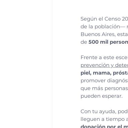
Según el Censo 20
de la población— 
Buenos Aires, esta
de 
500 mil perso
Frente a este esc
prevención y detec
piel, mama, próst
promover diagnóst
que más personas 
pueden esperar.
Con tu ayuda, pod
lleguen a tiempo a
donación por el m