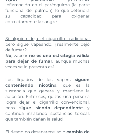
inflamación en el parénquima (la parte 
funcional del pulmón), lo que deteriora 
su capacidad para oxigenar 
correctamente la sangre.
Si alguien deja el cigarrillo tradicional 
pero sigue vapeando, ¿realmente dejó 
de fumar?
No
, vapear 
no es una estrategia válida 
para dejar de fumar
, aunque muchas 
veces se lo presenta así.
Los líquidos de los vapers 
siguen 
conteniendo nicotin
a, que es la 
sustancia que genera y mantiene la 
adicción. Entonces, quizás una persona 
logra dejar el cigarrillo convencional, 
pero 
sigue siendo dependiente
 y 
continúa inhalando sustancias tóxicas 
que también dañan la salud.
El riesgo no desaparece: solo 
cambia de 