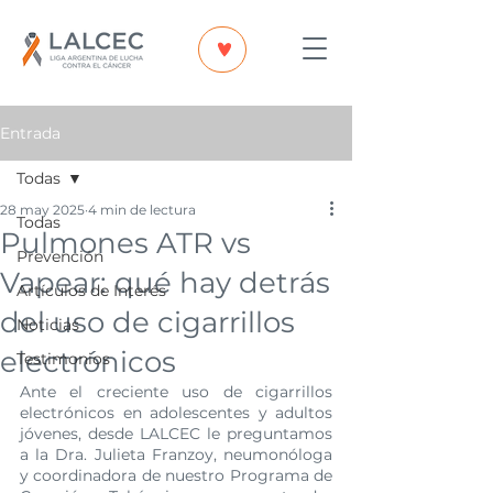
Entrada
Todas
28 may 2025
4 min de lectura
Todas
Pulmones ATR vs
Prevención
Vapear: qué hay detrás
Artículos de Interés
del uso de cigarrillos
Noticias
electrónicos
Testimonios
Ante el creciente uso de cigarrillos 
electrónicos en adolescentes y adultos 
jóvenes, desde LALCEC le preguntamos 
a la Dra. Julieta Franzoy, neumonóloga 
y coordinadora de nuestro Programa de 